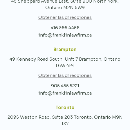
45 Sheppard Avenue East, Suite 900 North York,
Ontario M2N 5W9
Obtener las direcciones
416.366.4456
info@franklinlawfirm.ca
Brampton
49 Kennedy Road South, Unit 7 Brampton, Ontario
L6W 4P4
Obtener las direcciones
905.455.5221
info@franklinlawfirm.ca
Toronto
2095 Weston Road, Suite 203 Toronto, Ontario M9N
1X7