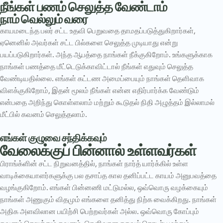
நீங்கள் பணம் செலுத்த வேண்டாம்
நாம் வெல்லும் வரை
காயமடைந்த பலர் சட்ட உதவி பெறுவதை தாமதப்படுத்துகிறார்கள்,
ஏனெனில் அவர்கள் சட்ட பில்களை செலுத்த முடியாது என்று
பயப்படுகிறார்கள். அந்த ஆபத்தை நாங்கள் நீக்குகிறோம். உங்களுக்காக
நாங்கள் பணத்தை மீட்டெடுக்காவிட்டால் நீங்கள் எதுவும் செலுத்த
வேண்டியதில்லை. எங்கள் கட்டண அமைப்பையும் நாங்கள் தெளிவாக
விளக்குகிறோம், இதன் மூலம் நீங்கள் என்ன எதிர்பார்க்க வேண்டும்
என்பதை அறிந்து கொள்ளலாம் மற்றும் கூடுதல் நிதி அழுத்தம் இல்லாமல்
மீட்பில் கவனம் செலுத்தலாம்.
எங்கள் குழுவை சந்திக்கவும்
வேலைக்குப் பின்னால் உள்ளவர்கள்
பிராங்க்ளின் சட்ட நிறுவனத்தில், நாங்கள் நார்த் யார்க்கில் உள்ள
வாடிக்கையாளர்களுக்கு பல தசாப்த கால தனிப்பட்ட காயம் அனுபவத்தை
வழங்குகிறோம். எங்கள் பின்னணி மட்டுமல்ல, ஒவ்வொரு வழக்கையும்
நாங்கள் அணுகும் விதமும் எங்களை தனித்து நிற்க வைக்கிறது. நாங்கள்
அதிக அளவிலான பயிற்சி பெற்றவர்கள் அல்ல. ஒவ்வொரு கோப்பும்