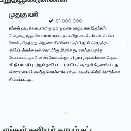
முதுகு வலி
$1,000,000
எங்கள் வாடிக்கையாளர் ஒரு அலுவலக ஊழியராக இருந்தார்,
எ
அவருக்கு முதுகில் காயம் ஏற்பட்டதால் அறுவை சிகிச்சை செய்ய
ந
வேண்டியிருந்தது. அறுவை சிகிச்சைக்குப் பிறகும் அவருக்கு
ம
குறிப்பிடத்தக்க வலி தொடர்ந்து இருந்தது, அதற்கு மருந்து
அ
தேவைப்பட்டது. அவரால் வேலைக்குத் திரும்ப முடியவில்லை, மேலும்
ம
வீட்டு பராமரிப்பு மற்றும் தனிப்பட்ட பராமரிப்புக்கு உதவி தேவைப்பட்டது.
இ
விசாரணையில் கலந்து கொள்ள வேண்டிய அவசியமின்றி கோரிக்கை
தீர்க்கப்பட்டது.
தனிப்பட்ட காயம்
எங்கள் தனிநபர் காயம் சட்ட