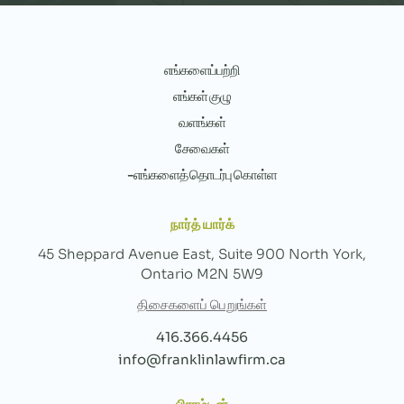
எங்களைப்பற்றி
எங்கள் குழு
வளங்கள்
சேவைகள்
-எங்களைத் தொடர்பு கொள்ள
நார்த் யார்க்
45 Sheppard Avenue East, Suite 900 North York,
Ontario M2N 5W9
திசைகளைப் பெறுங்கள்
416.366.4456
info@franklinlawfirm.ca