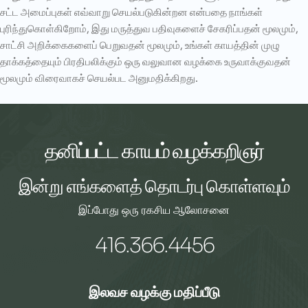
சட்ட அமைப்புகள் எவ்வாறு செயல்படுகின்றன என்பதை நாங்கள்
புரிந்துகொள்கிறோம், இது மருத்துவ பதிவுகளைச் சேகரிப்பதன் மூலமும்,
சாட்சி அறிக்கைகளைப் பெறுவதன் மூலமும், உங்கள் காயத்தின் முழு
தாக்கத்தையும் பிரதிபலிக்கும் ஒரு வலுவான வழக்கை உருவாக்குவதன்
மூலமும் விரைவாகச் செயல்பட அனுமதிக்கிறது.
தனிப்பட்ட காயம் வழக்கறிஞர்
இன்று எங்களைத் தொடர்பு கொள்ளவும்
இப்போது ஒரு ரகசிய ஆலோசனை
416.366.4456
இலவச வழக்கு மதிப்பீடு