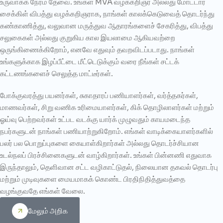
உருவாக்க நேரம் தேவை. உங்கள் MVA வழக்கறிஞர் அல்லது மோட்டார்
சைக்கிள் விபத்து வழக்கறிஞராக, நாங்கள் காலக்கெடுவைத் தொடர்ந்து
கண்காணித்து, வலுவான மருத்துவ ஆதாரங்களைச் சேகரித்து, விபத்து
சலுகைகள் அல்லது குறுகிய கால இயலாமை ஆகியவற்றை
ஒருங்கிணைக்கிறோம், எனவே எதுவும் தவறவிடப்படாது. நாங்கள்
உங்களுக்காக இழப்பீட்டை மீட்டெடுக்கும் வரை நீங்கள் சட்டக்
கட்டணங்களைச் செலுத்த மாட்டீர்கள்.
போக்குவரத்து பயனர்கள், சுகாதாரப் பணியாளர்கள், வர்த்தகர்கள்,
மாணவர்கள், சிறு வணிக உரிமையாளர்கள், கிக் தொழிலாளர்கள் மற்றும்
ஓய்வு பெற்றவர்கள் உட்பட வடக்கு யார்க் முழுவதும் காயமடைந்த
நபர்களுடன் நாங்கள் பணியாற்றுகிறோம். எங்கள் வாடிக்கையாளர்களில்
பலர் பல பொறுப்புகளை கையாள்கிறார்கள் அல்லது தொடர்ச்சியான
உடல்நலப் பிரச்சினைகளுடன் வாழ்கிறார்கள். உங்கள் பின்னணி எதுவாக
இருந்தாலும், தெளிவான சட்ட வழிகாட்டுதல், நிலையான தகவல் தொடர்பு
மற்றும் முடிவுகளை மையமாகக் கொண்ட பிரதிநிதித்துவத்தை
வழங்குவதே எங்கள் வேலை.
மேலும் அறிக