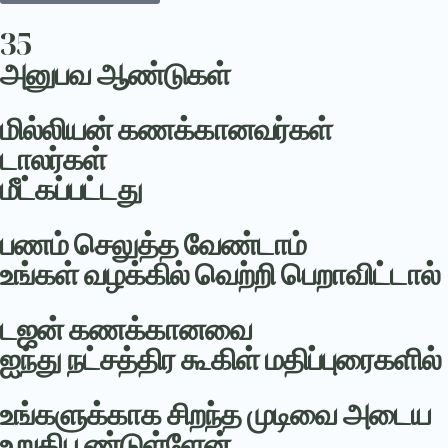
35
அனுபவ ஆண்டுகள்
மில்லியன் கணக்கானவர்கள்
டாலர்கள்
மீட்கப்பட்டது
பணம் செலுத்த வேண்டாம்
உங்கள் வழக்கில் வெற்றி பெறாவிட்டால்
டஜன் கணக்கானவை
ஐந்து நட்சத்திர கூகிள் மதிப்புரைகளில்
உங்களுக்காக சிறந்த முடிவை அடைய
உறுதிபூண்டுள்ளேன்