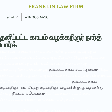
Tamil
416.366.4456
தனிப்பட்ட காயம் வழக்கறிஞர் நார்த்
யார்க்
காயங்கள் நிச்சயமற்ற தன்மையை ஏற்படுத்துகின்றன. மருத்துவ
சந்திப்புகள், தவறவிட்ட வேலை மற்றும் மீட்சியின் அழுத்தம் ஆகியவை
பாதிப்பை ஏற்படுத்தும். பிராங்க்ளின் சட்ட நிறுவனம் என்பது நார்த்
யார்க்கிற்கு சேவை செய்யும் ஒரு
தனிப்பட்ட காயம் சட்ட நிறுவனம்
ஆகும்.
கடுமையான விபத்துக்கள் மற்றும் நீண்டகால காயங்களுக்குப் பிறகு மக்கள்
இழப்பீடு பெற நாங்கள் உதவுகிறோம். உங்களுக்கு
தனிப்பட்ட காயம்
வழக்கறிஞர்
,
கார் விபத்து வழக்கறிஞர்,
வழுக்கி விழுந்து வழக்கறிஞர்
அல்லது
நீண்டகால இயலாமை
கோரிக்கையுடன் சட்ட ஆதரவு
தேவைப்பட்டால், நாங்கள் உதவ தயாராக இருக்கிறோம்.
நார்த் யார்க்கில் சேவை செய்யும் தனிப்பட்ட காயம் வழக்கறிஞர்களாக,