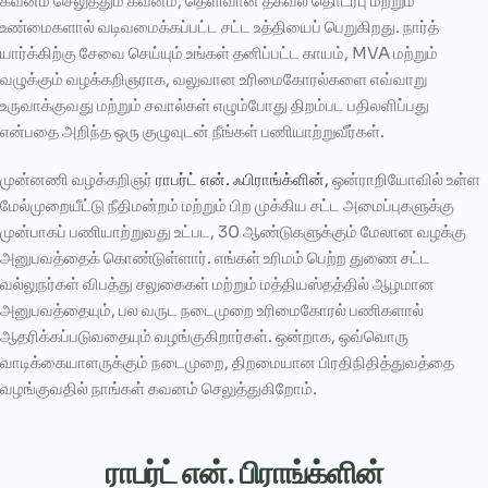
கவனம் செலுத்தும் கவனம், தெளிவான தகவல் தொடர்பு மற்றும்
உண்மைகளால் வடிவமைக்கப்பட்ட சட்ட உத்தியைப் பெறுகிறது. நார்த்
யார்க்கிற்கு சேவை செய்யும் உங்கள் தனிப்பட்ட காயம், MVA மற்றும்
வழுக்கும் வழக்கறிஞராக, வலுவான உரிமைகோரல்களை எவ்வாறு
உருவாக்குவது மற்றும் சவால்கள் எழும்போது திறம்பட பதிலளிப்பது
என்பதை அறிந்த ஒரு குழுவுடன் நீங்கள் பணியாற்றுவீர்கள்.
முன்னணி வழக்கறிஞர்
ராபர்ட் என். ஃபிராங்க்ளின்,
ஒன்ராறியோவில் உள்ள
மேல்முறையீட்டு நீதிமன்றம் மற்றும் பிற முக்கிய சட்ட அமைப்புகளுக்கு
முன்பாகப் பணியாற்றுவது உட்பட, 30 ஆண்டுகளுக்கும் மேலான வழக்கு
அனுபவத்தைக் கொண்டுள்ளார். எங்கள் உரிமம் பெற்ற துணை சட்ட
வல்லுநர்கள் விபத்து சலுகைகள் மற்றும் மத்தியஸ்தத்தில் ஆழமான
அனுபவத்தையும், பல வருட நடைமுறை உரிமைகோரல் பணிகளால்
ஆதரிக்கப்படுவதையும் வழங்குகிறார்கள். ஒன்றாக, ஒவ்வொரு
வாடிக்கையாளருக்கும் நடைமுறை, திறமையான பிரதிநிதித்துவத்தை
வழங்குவதில் நாங்கள் கவனம் செலுத்துகிறோம்.
ராபர்ட் என். பிராங்க்ளின்