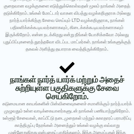
குறைவான வழக்குகளை எடுத்துக்கொள்வதன் மூலம் நாங்கள் அதைத்
தடுக்கிறோம். உங்கள் மோட்டார் வாகன விபத்து வழக்கறிஞராக அல்லது
நார்த் யார்க்கிற்கு சேவை செய்யும் LTD வழக்கறிஞராக, நாங்கள்
பதிலளிக்கக்கூடியவர்களாகவும், கிடைக்கக்கூடியவர்களாகவும்
இருக்கிறோம். என்ன நடக்கிறது என்று நீங்கள் யோசிக்கவோ அல்லது
புதுப்பிப்புகளைத் துரத்தவோ விடப்பட மாட்டீர்கள். நாங்கள் உங்களுக்குத்
தகவல் அளித்து தயாராக வைத்திருக்கிறோம்.
நாங்கள் நார்த் யார்க் மற்றும் அதைச்
சுற்றியுள்ள பகுதிகளுக்கு சேவை
செய்கிறோம்.
கடுமையான காயங்களின் பின்விளைவுகளைச் சமாளிக்கும் நார்த் யார்க்
முழுவதும் உள்ள வாடிக்கையாளர்களுடன் நாங்கள் பணியாற்றுகிறோம்.
உள்ளூர் சேவைகள், காப்பீட்டு நடைமுறைகள் மற்றும் சுகாதாரப் பராமரிப்பு
காத்திருப்பு நேரங்கள் அனைத்தும் உங்கள் வழக்கு எவ்வாறு
முன்னேறுகிறது என்பதைப் பாதிக்கலாம். இந்த அமைப்புகள் இந்த