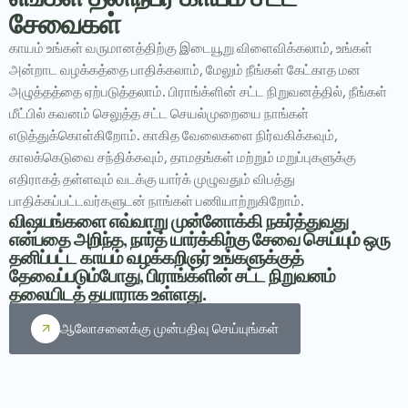
சேவைகள்
காயம் உங்கள் வருமானத்திற்கு இடையூறு விளைவிக்கலாம், உங்கள்
அன்றாட வழக்கத்தை பாதிக்கலாம், மேலும் நீங்கள் கேட்காத மன
அழுத்தத்தை ஏற்படுத்தலாம். பிராங்க்ளின் சட்ட நிறுவனத்தில், நீங்கள்
மீட்பில் கவனம் செலுத்த சட்ட செயல்முறையை நாங்கள்
எடுத்துக்கொள்கிறோம். காகித வேலைகளை நிர்வகிக்கவும்,
காலக்கெடுவை சந்திக்கவும், தாமதங்கள் மற்றும் மறுப்புகளுக்கு
எதிராகத் தள்ளவும் வடக்கு யார்க் முழுவதும் விபத்து
பாதிக்கப்பட்டவர்களுடன் நாங்கள் பணியாற்றுகிறோம்.
விஷயங்களை எவ்வாறு முன்னோக்கி நகர்த்துவது
என்பதை அறிந்த, நார்த் யார்க்கிற்கு சேவை செய்யும் ஒரு
தனிப்பட்ட காயம் வழக்கறிஞர் உங்களுக்குத்
தேவைப்படும்போது, ​​பிராங்க்ளின் சட்ட நிறுவனம்
தலையிடத் தயாராக உள்ளது.
ஆலோசனைக்கு முன்பதிவு செய்யுங்கள்